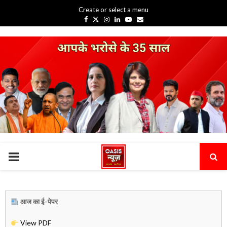
Create or select a menu
Facebook
Twitter
Instagram
Linkedin
Youtube
Email
PRIMARY
MENU
आज का ई-पेपर
View PDF