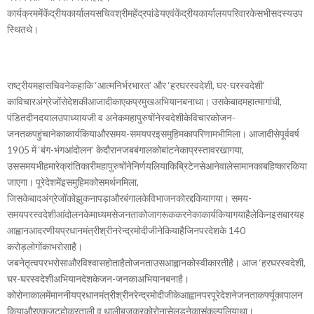
कार्यक्रममेंकेंद्रीयकार्यालयसचिवश्रीमहेंद्रपांडेयएवंकेंद्रीयकार्यालयपरिवारकेसभीसदस्यउप
स्थितथे।
राष्ट्रीयमहासचिवनेकहाकि ‘आत्मनिर्भरभारत’ और ‘हरघरस्वदेशी, घर-घरस्वदेशी’
काविचारअंग्रेजोंसेदेशकीआजादीकाएकप्रमुखअभियानबनाथा। उसकेबादमहात्मागांधी,
पंडितदीनदयालउपाध्यायजी व अनेकमहापुरुषोंनेस्वदेशीकेविचारकोजन-
जनतकपहुंचानेकाकार्यकियाऔरसमय-समयपरइसमुहिमकापरिणामभीमिला। आजादीसेपूर्ववर्ष
1905 में ‘बंग-भंगआंदोलन’ केदौरानजबबंगालकोबांटनेकाप्रस्तावरखागया,
उससमयभीहमारेक्रांतिकारीमहापुरुषोंनेनिर्णयलियाकिब्रिटेनसेआनेवालेसामानकाबहिष्कारकिया
जाएगा। पूरेदेशमेंइसमुहिमकोसमर्थनमिला,
जिसकेबादअंग्रेजोंकोझुकनापड़ाऔरबंगालकेविभाजनकोरद्दकियागया। समय-
समयपरस्वदेशीआंदोलनकेमाध्यमसेजनताकोजागरूककरनेकाकार्यकियागयाहैलेकिनइसबारयह
आह्वानआदरणीयप्रधानमंत्रीश्रीनरेन्द्रमोदीजीनेकियाहैजिनपरदेशके 140
करोड़लोगोंकाभरोसाहै।
जबनेतृत्वपरभरोसाऔरविश्वासहोताहैतोजनताउसआह्वानकोस्वीकारतीहै। आज ‘हरघरस्वदेशी,
घर-घरस्वदेशीअभियानदेशकेजन-जनकाअभियानबनाहै।
कोरोनाकालमेंमाननीयप्रधानमंत्रीश्रीनरेन्द्रमोदीजीकेआह्वानपरपूरेदेशनेजनताकर्फ्यूकापालन
कियाऔरएकजुटहोकरताली व थालीबजकरकोरोनासेलड़नेकासंकल्पलियाथा।