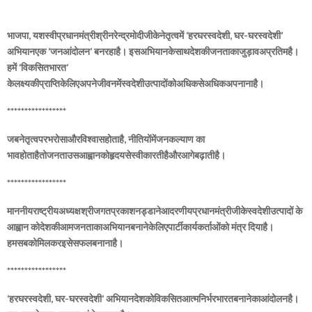
भाजपा, यशस्वीप्रधानमंत्रीश्रीनरेन्द्रमोदीजीकेनेतृत्वमें ‘हरघरस्वदेशी, घर-घरस्वदेशी’
अभियानएक ‘जनआंदोलन’ बनरहाहै। इसअभियानकेसाथदेशकीजनताकाजुड़ावअप्रतिमहै।
हमें ‘विकसितभारत’
केलक्ष्यकीप्राप्तिकेलिएअपनेजीवनमेंस्वदेशीउत्पादोंकोअधिकसेअधिकअपनानाहै।
*****************
जबनेतृत्वपरभरोसाऔरविश्वासहोताहै, नीतियोंमेंजनकल्याण का
भावहोताहैतोजनताउसआह्वानकोहृदयसेस्वीकारतीहैऔरआगेबढ़ातीहै।
*****************
माननीयराष्ट्रीयअध्यक्षश्रीजगतप्रकाशनड्डानेआदरणीयप्रधानमंत्रीजीकेस्वदेशी
उत्पादों के
आह्वान को
देशकीआमजनताकाअभियानबनानेकेलिएपार्टीकार्यकर्ताओं
को मंत्र दिया
है।
हमसबकोमिलकरइसेसफलबनानाहै।
*****************
‘हरघरस्वदेशी, घर-घरस्वदेशी’ अभियानदेशकोविकसितआत्मनिर्भरभारतबनानेकाआंदोलनहै।