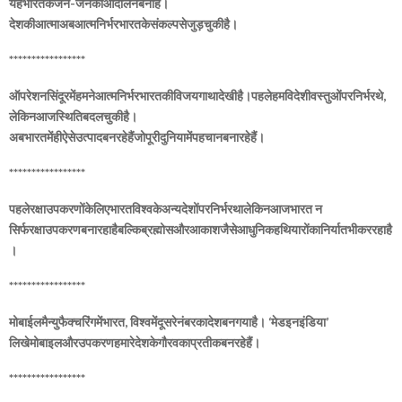
यहभारतकेजन-जनकाआंदोलनबनाहै।
देशकीआत्माअबआत्मनिर्भरभारतकेसंकल्पसेजुड़चुकीहै।
*****************
ऑपरेशनसिंदूरमेंहमनेआत्मनिर्भरभारतकीविजयगाथादेखीहै।पहलेहमविदेशीवस्तुओंपरनिर्भरथे,
लेकिनआजस्थितिबदलचुकीहै।
अबभारतमेंहीऐसेउत्पादबनरहेहैंजोपूरीदुनियामेंपहचानबनारहेहैं।
*****************
पहलेरक्षाउपकरणोंकेलिएभारतविश्वकेअन्यदेशोंपरनिर्भरथालेकिनआजभारत न
सिर्फरक्षाउपकरणबनारहाहैबल्किब्रह्मोसऔरआकाशजैसेआधुनिकहथियारोंकानिर्यातभीकररहाहै
।
*****************
मोबाईलमैन्युफैक्चरिंगमेंभारत, विश्वमेंदूसरेनंबरकादेशबनगयाहै। ‘मेडइनइंडिया’
लिखेमोबाइलऔरउपकरणहमारेदेशकेगौरवकाप्रतीकबनरहेहैं।
*****************