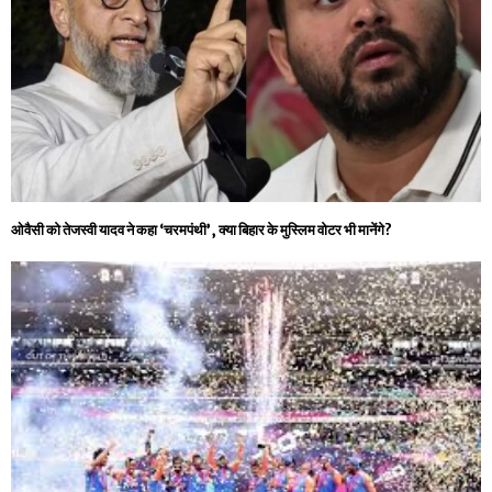
ओवैसी को तेजस्‍वी यादव ने कहा ‘चरमपंथी’, क्या बिहार के मुस्लिम वोटर भी मानेंगे?