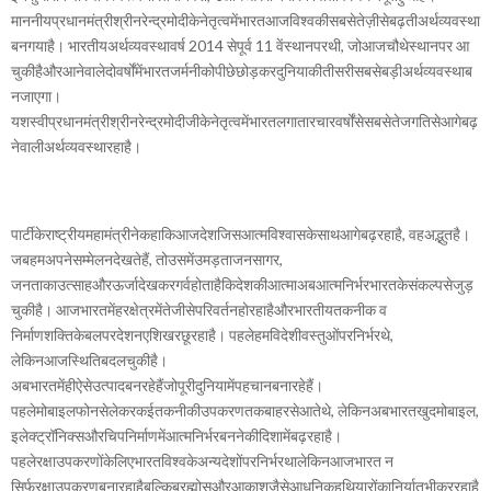
माननीयप्रधानमंत्रीश्रीनरेन्द्रमोदीकेनेतृत्वमेंभारतआजविश्वकीसबसेतेज़ीसेबढ़तीअर्थव्यवस्था
बनगयाहै। भारतीयअर्थव्यवस्थावर्ष 2014 सेपूर्व 11 वेंस्थानपरथी, जोआजचौथेस्थानपर आ
चुकीहैऔरआनेवालेदोवर्षोंमेंभारतजर्मनीकोपीछेछोड़करदुनियाकीतीसरीसबसेबड़ीअर्थव्यवस्थाब
नजाएगा।
यशस्वीप्रधानमंत्रीश्रीनरेन्द्रमोदीजीकेनेतृत्वमेंभारतलगातारचारवर्षोंसेसबसेतेजगतिसेआगेबढ़
नेवालीअर्थव्यवस्थारहाहै।
पार्टीकेराष्ट्रीयमहामंत्रीनेकहाकिआजदेशजिसआत्मविश्वासकेसाथआगेबढ़रहाहै, वहअद्भुतहै।
जबहमअपनेसम्मेलनदेखतेहैं, तोउसमेंउमड़ताजनसागर,
जनताकाउत्साहऔरऊर्जादेखकरगर्वहोताहैकिदेशकीआत्माअबआत्मनिर्भरभारतकेसंकल्पसेजुड़
चुकीहै। आजभारतमेंहरक्षेत्रमेंतेजीसेपरिवर्तनहोरहाहैऔरभारतीयतकनीक व
निर्माणशक्तिकेबलपरदेशनएशिखरछूरहाहै। पहलेहमविदेशीवस्तुओंपरनिर्भरथे,
लेकिनआजस्थितिबदलचुकीहै।
अबभारतमेंहीऐसेउत्पादबनरहेहैंजोपूरीदुनियामेंपहचानबनारहेहैं।
पहलेमोबाइलफोनसेलेकरकईतकनीकीउपकरणतकबाहरसेआतेथे, लेकिनअबभारतखुदमोबाइल,
इलेक्ट्रॉनिक्सऔरचिपनिर्माणमेंआत्मनिर्भरबननेकीदिशामेंबढ़रहाहै।
पहलेरक्षाउपकरणोंकेलिएभारतविश्वकेअन्यदेशोंपरनिर्भरथालेकिनआजभारत न
सिर्फरक्षाउपकरणबनारहाहैबल्किब्रह्मोसऔरआकाशजैसेआधुनिकहथियारोंकानिर्यातभीकररहाहै