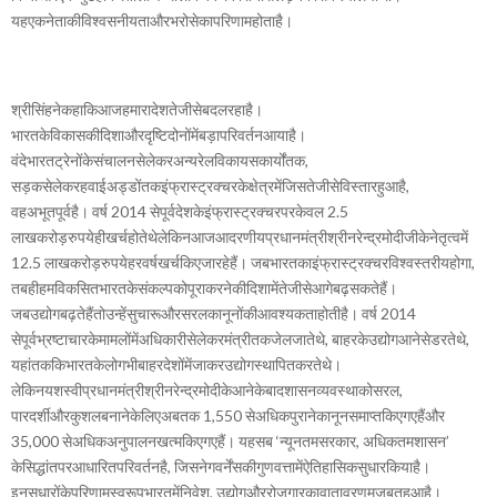
यहएकनेताकीविश्वसनीयताऔरभरोसेकापरिणामहोताहै।
श्रीसिंहनेकहाकिआजहमारादेशतेजीसेबदलरहाहै।
भारतकेविकासकीदिशाऔरदृष्टिदोनोंमेंबड़ापरिवर्तनआयाहै।
वंदेभारतट्रेनोंकेसंचालनसेलेकरअन्यरेलविकायसकार्योंतक,
सड़कसेलेकरहवाईअड्डोंतकइंफ्रास्ट्रक्चरकेक्षेत्रमेंजिसतेजीसेविस्तारहुआहै,
वहअभूतपूर्वहै। वर्ष 2014 सेपूर्वदेशकेइंफ्रास्ट्रक्चरपरकेवल 2.5
लाखकरोड़रुपयेहीखर्चहोतेथेलेकिनआजआदरणीयप्रधानमंत्रीश्रीनरेन्द्रमोदीजीकेनेतृत्वमें
12.5 लाखकरोड़रुपयेहरवर्षखर्चकिएजारहेहैं। जबभारतकाइंफ्रास्ट्रक्चरविश्वस्तरीयहोगा,
तबहीहमविकसितभारतकेसंकल्पकोपूराकरनेकीदिशामेंतेजीसेआगेबढ़सकतेहैं।
जबउद्योगबढ़तेहैंतोउन्हेंसुचारूऔरसरलकानूनोंकीआवश्यकताहोतीहै। वर्ष 2014
सेपूर्वभ्रष्टाचारकेमामलोंमेंअधिकारीसेलेकरमंत्रीतकजेलजातेथे, बाहरकेउद्योगआनेसेडरतेथे,
यहांतककिभारतकेलोगभीबाहरदेशोंमेंजाकरउद्योगस्थापितकरतेथे।
लेकिनयशस्वीप्रधानमंत्रीश्रीनरेन्द्रमोदीकेआनेकेबादशासनव्यवस्थाकोसरल,
पारदर्शीऔरकुशलबनानेकेलिएअबतक 1,550 सेअधिकपुरानेकानूनसमाप्तकिएगएहैंऔर
35,000 सेअधिकअनुपालनखत्मकिएगएहैं। यहसब ‘न्यूनतमसरकार, अधिकतमशासन’
केसिद्धांतपरआधारितपरिवर्तनहै, जिसनेगवर्नेंसकीगुणवत्तामेंऐतिहासिकसुधारकियाहै।
इनसुधारोंकेपरिणामस्वरूपभारतमेंनिवेश, उद्योगऔररोजगारकावातावरणमजबूतहुआहै।