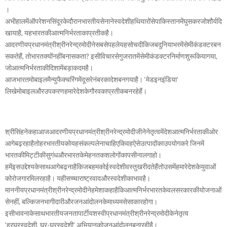
।
अभीहालमेंऑपरेशनसिंदूरकेदौरानभारतीयसेनानेस्वदेशीहथियारोंसेपाकिस्तानमेंघुसकरजोशौर्यदि
खायाहै, यहभारतकीआत्मनिर्भरताकाप्रतीकहै।
आदरणीयप्रधानमंत्रीश्रीनरेन्द्रमोदीनेसबसेपहलेयहसोचदीकिजबदुनियाभरमेंसेमीकंडक्टरबन
सकतेहैं, तोभारतक्योंनहींबनासकता? इसीविचारसेगुजरातमेंसेमीकंडक्टरनिर्माणशुरूकियागया,
जोआत्मनिर्भरताकीदिशामेंबड़ाकदमहै।
आजभारतमोबाइलमैन्युफैक्चरिंगमेंदूसरेनंबरकादेशबनगयाहै। ‘मेडइनइंडिया’
लिखेमोबाइलऔरउपकरणहमारेदेशकेगौरवकाप्रतीकबनरहेहैं।
श्रीसिंहनेकहाआजआदरणीयप्रधानमंत्रीश्रीनरेन्द्रमोदीजीनेनेतृत्वमेंदेशआत्मनिर्भरताकीओर
आगेबढ़रहाहैतोहरभारतीयकोयहसंकल्पलेनाचाहिएकिवहऐसेउत्पादोंकाउपयोगकरे जिनमें
भारतकीमिट्टीकीसुगंधऔरभारतकेमेहनतकशलोगोंकापसीनालगाहो।
हमेंइसउद्देश्यकेसाथआगेबढ़नाहैकिजबहमकोईस्वदेशीवस्तुखरीदतेहैंतोउसमेंहमारेदेशकेयुवाओं
कोरोजगारमिलरहाहै। यहीसच्चाराष्ट्रवादऔरस्वदेशीकाभावहै।
माननीयप्रधानमंत्रीश्रीनरेन्द्रमोदीनेहमेशाकहाहैकिआत्मनिर्भरभारतकेवलसरकारकीयोजनाओं
सेनहीं, बल्किजनभागीदारीऔरजनआंदोलनकेमाध्यमसेसाकारहोगा।
इसीभावनाकेसाथभारतीयजनतापार्टीयशस्वीप्रधानमंत्रीश्रीनरेन्द्रमोदीकेनेतृत्व
‘हरघरस्वदेशी, घर-घरस्वदेशी’ अभियानकोजनआंदोलनबनारहीहै।