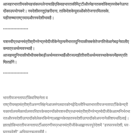
आजहरभारतीयकोयहसंकल्पलेनाचाहिएकिवहभारतकीमिट्टीऔरमेहनतकशोंकेश्रमसेबनेउत्पा
दोंकाउपयोगकरे। स्वदेशीवस्तुएंखरीदना, ताकिदेशकेयुवाओंकोरोजगारमिलसके,
यहीसच्चाराष्ट्रवादऔरस्वदेशीभावहै।
*****************
यशस्वीप्रधानमंत्रीश्रीनरेन्द्रमोदीजीकेनेतृत्वमेंभारतदुनियाकीसबसेतेजगतिसेआगेबढ़नेवालीए
कमात्रअर्थव्यवस्थाहै।
आजहमदुनियाकीचौथीसबसेबड़ीअर्थव्यवस्थाहैंऔरजल्दहीतीसरीअर्थव्यवस्थाकेरूपमेंहमप्रति
ष्ठितहोंगे।
*****************
भारतीयजनतापार्टीकेवरिष्ठनेता व
राष्ट्रीयमहामंत्रीश्रीअरुणसिंहनेआजमंगलवारकोनईदिल्लीस्थितभारतीयजनतापार्टीकेकेन्द्री
यकार्यालयमेंकार्यालयपरिवारकेसदस्योंकोयशस्वीप्रधानमंत्रीश्रीनरेन्द्रमोदीजीकेआत्मनिर्भरभा
रतऔरस्वदेशीउत्पादोंकोलेकरकियेगएआह्वानकेतहतस्वदेशीउत्पादोंकोअपनानेकीशपथदिलाई।
ज्ञातहोकिभारतीयजनतापार्टीआदरणीयप्रधानमंत्रीजीकेआह्वानपरपूरेदेशमें “हरघरस्वदेशी, घर-
घरस्वदेशी” अभियानचलारहीहै।