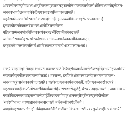
आदरणीयराष्ट्रीयअध्यक्षश्रीजगतप्रकाशनड्डाजीनेभाजपाकार्यकर्ताओंकेमाध्यमसेइसेजन-
जनकाआन्दोलनबनानेकेलिएएकबड़ाअभियानचलायाहै।
यहदेशकोआत्मनिर्भरबनानेकाआन्दोलनहै, हमसबकोमिलकरइसेसफलबनानाहै।
इसआंदोलनकेतहतदेशभरमेंआयोजितसम्मेलन,
महिलासम्मेलनऔरविभिन्नकार्यक्रमइसीदिशामेंआगेबढ़रहेहैं।
आनेवालेसमयमेंहरघरमेंस्वदेशीकास्टीकरलगानेकाकार्यकियाजाएगा,
हरहृदयमेंभारतकेप्रतिगर्वऔरविश्वासजगानाहीभाजपाकालक्ष्यहै।
राष्ट्रीयमहामंत्रीनेकहाकिभारतीयजनतापार्टीकेकेंद्रीयकार्यालयसेलेकरपूरेदेशभरमेंइसअभिया
नकेकार्यक्रमोंकाआयोजनहोरहाहै। हरराज्य, हरजिलेऔरहरमंडलमेंइसभावनाकोजन-
जनतकपहुंचानेकाकार्यचलरहाहै। यहकेवलएककार्यक्रमनहीं, बल्किएकजनसंकल्पहै।
यहआवश्यकहैकिजोलोगपार्टीमेंकार्यकरतेहैंयासंगठनसेजुड़ेहैं, वेस्वयंउदाहरणबनें। अबसमय आ
गयाहैकिहमस्वयंकोइससोचसेजोड़ेंकिआदरणीयप्रधानमंत्रीश्रीनरेन्द्रमोदीजीका
‘स्वदेशीभारत’ काआह्वानकेवलनारानहीं, बल्किजीवनशैलीबने।
अबहमेंयहसंकल्पलेनाहोगाकिहमअपनेदैनिकजीवनमेंकेवलभारतीयवस्तुओंकाहीउपयोगकरेंगे।