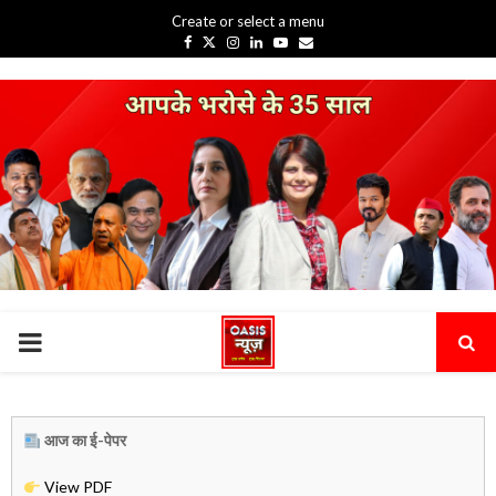
Create or select a menu
Facebook
Twitter
Instagram
Linkedin
Youtube
Email
PRIMARY
MENU
आज का ई-पेपर
View PDF