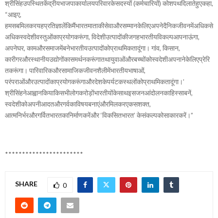
श्रीसिंहउपस्थितकेंद्रीयभाजपाकार्यालयपरिवारकेसदस्यों (कर्मचारियों) कोशपथदिलातेहुएकहा,
“आइए,
हमसबमिलकरयहप्रतिज्ञालेंकिमैंभारतमाताकीसेवाऔरसम्मानकेलिएअपनेदैनिकजीवनमेंअधिकसे
अधिकस्वदेशीवस्तुओंकाप्रयोगकरूंगा, विदेशीउत्पादोंकीजगहभारतीयविकल्पआपनाऊंगा,
अपनेघर, कामऔरसमाजमेंबनेभारतीयउत्पादोंकोप्राथमिकतादूंगा। गांव, किसान,
कारीगरऔरस्थानीयउद्योगोंकासमर्थनकरूंगातथायुवाओंऔरबच्चोंकोस्वदेशीअपनानेकेलिएप्रेरि
तकरूंगा। पारिवारिकऔरसामाजिकजीवनशैलीमेंभारतीयभाषाओं,
परंपराओंऔरउत्पादोंकाप्रयोगकरूंगाऔरदेशकेपर्यटकस्थलोंकोप्राथमिकतादूंगा।’
श्रीसिंहनेआह्वानकियाकिसभीलोगकरोड़ोंभारतीयोंकेसाथइसजनआंदोलनकाहिस्साबनें,
स्वदेशीकोअपनीआदतऔरगर्वकाविषयबनाएंऔरमिलकरएकसशक्त,
आत्मनिर्भरऔरगर्वितभारतकानिर्माणकरेंऔर ‘विकसितभारत’ केसंकल्पकोसाकारकरें।”
***********************
SHARE
0